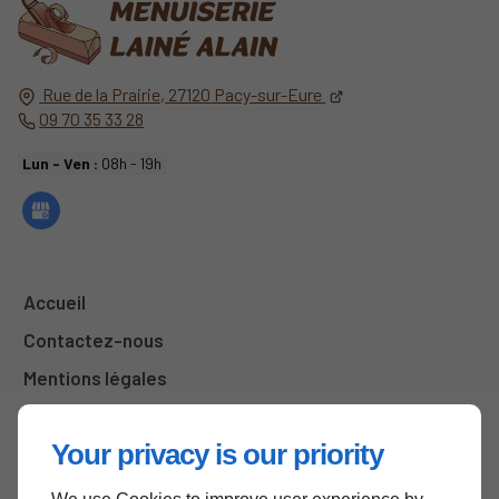
Rue de la Prairie,
27120
Pacy-sur-Eure
09 70 35 33 28
Lun - Ven :
08h - 19h
Accueil
Contactez-nous
Mentions légales
Plan du site
Your privacy is our priority